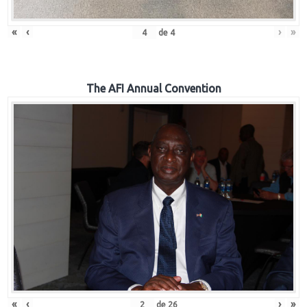
«
‹
›
»
de
4
The AFI Annual Convention
«
‹
›
»
de
26