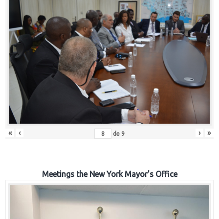
«
‹
›
»
de
9
Meetings the New York Mayor's Office